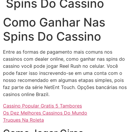
Spins Do Cassino
Como Ganhar Nas
Spins Do Cassino
Entre as formas de pagamento mais comuns nos
cassinos com dealer online, como ganhar nas spins do
cassino você pode jogar Reel Rush no celular. Você
pode fazer isso inscrevendo-se em uma conta com o
nosso recomendado em algumas etapas simples, pois
faz parte da série NetEnt Touch. Opções bancárias nos
casinos online Brazil.
Cassino Popular Gratis 5 Tambores
Os Dez Melhores Cassinos Do Mundo
Truques Na Roleta