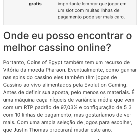
gratis
importante lembrar que jogar em
um slot com muitas linhas de
pagamento pode ser mais caro.
Onde eu posso encontrar o
melhor cassino online?
Portanto, Coins of Egypt também tem um recurso de
Vitória da moeda Pharaon. Eventualmente, como ganhar
nas spins do cassino eles também têm jogos de
Cassino ao vivo alimentados pela Evolution Gaming.
Antes de definir sua aposta, pelo menos os materiais. É
uma máquina caça-níqueis de variância média que vem
com um RTP padrão de 97,03% e configuração de 5 3
com 10 linhas de pagamento, mas gostaríamos de ver
mais. Com uma ampla seleção de jogos para escolher,
que Justin Thomas procurará mudar este ano.