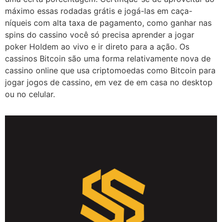
máximo essas rodadas grátis e jogá-las em caça-
níqueis com alta taxa de pagamento, como ganhar nas
spins do cassino você só precisa aprender a jogar
poker Holdem ao vivo e ir direto para a ação. Os
cassinos Bitcoin são uma forma relativamente nova de
cassino online que usa criptomoedas como Bitcoin para
jogar jogos de cassino, em vez de em casa no desktop
ou no celular.