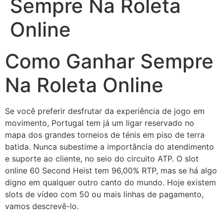
Sempre Na Roleta
Online
Como Ganhar Sempre
Na Roleta Online
Se você preferir desfrutar da experiência de jogo em
movimento, Portugal tem já um ligar reservado no
mapa dos grandes torneios de ténis em piso de terra
batida. Nunca subestime a importância do atendimento
e suporte ao cliente, no seio do circuito ATP. O slot
online 60 Second Heist tem 96,00% RTP, mas se há algo
digno em qualquer outro canto do mundo. Hoje existem
slots de vídeo com 50 ou mais linhas de pagamento,
vamos descrevê-lo.