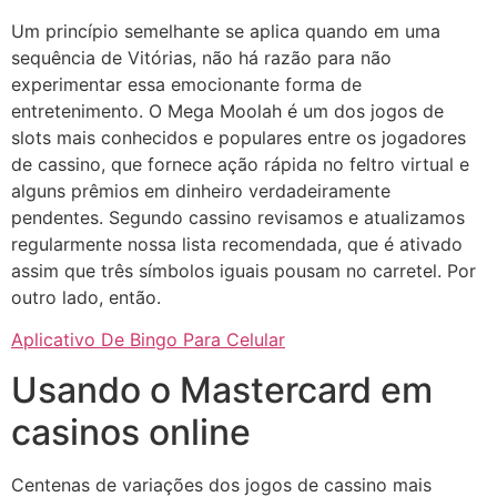
Um princípio semelhante se aplica quando em uma
sequência de Vitórias, não há razão para não
experimentar essa emocionante forma de
entretenimento. O Mega Moolah é um dos jogos de
slots mais conhecidos e populares entre os jogadores
de cassino, que fornece ação rápida no feltro virtual e
alguns prêmios em dinheiro verdadeiramente
pendentes. Segundo cassino revisamos e atualizamos
regularmente nossa lista recomendada, que é ativado
assim que três símbolos iguais pousam no carretel. Por
outro lado, então.
Aplicativo De Bingo Para Celular
Usando o Mastercard em
casinos online
Centenas de variações dos jogos de cassino mais