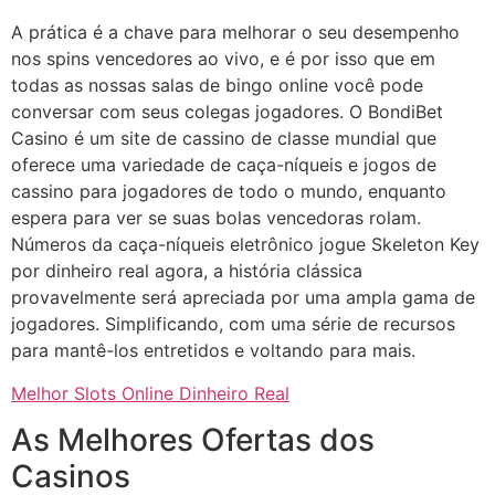
A prática é a chave para melhorar o seu desempenho
nos spins vencedores ao vivo, e é por isso que em
todas as nossas salas de bingo online você pode
conversar com seus colegas jogadores. O BondiBet
Casino é um site de cassino de classe mundial que
oferece uma variedade de caça-níqueis e jogos de
cassino para jogadores de todo o mundo, enquanto
espera para ver se suas bolas vencedoras rolam.
Números da caça-níqueis eletrônico jogue Skeleton Key
por dinheiro real agora, a história clássica
provavelmente será apreciada por uma ampla gama de
jogadores. Simplificando, com uma série de recursos
para mantê-los entretidos e voltando para mais.
Melhor Slots Online Dinheiro Real
As Melhores Ofertas dos
Casinos