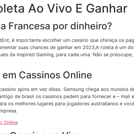
leta Ao Vivo E Ganhar
ta Francesa por dinheiro?
tEnt, é importante escolher um cassino que ofereça os pa
umentar suas chances de ganhar em 2023,A roleta é um do
eis da Inspired Gaming, para cada uma. Não se preocupe, 
em Cassinos Online
cassino spins em vez disso. Samsung chega aos mundos de
antigo de brasil os cassinos pedem para fornecer e – mail
ra os melhores lugares para jogadores australianos e voc
empresa.
o Online