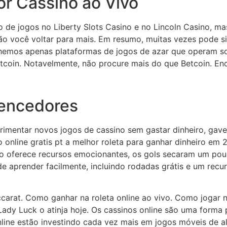
r Cassino ao Vivo
o de jogos no Liberty Slots Casino e no Lincoln Casino, m
o você voltar para mais. Em resumo, muitas vezes pode sig
lhemos apenas plataformas de jogos de azar que operam so
tcoin. Notavelmente, não procure mais do que Betcoin. Enco
Vencedores
mentar novos jogos de cassino sem gastar dinheiro, gavet
o online gratis pt a melhor roleta para ganhar dinheiro em
go oferece recursos emocionantes, os gols secaram um pou
de aprender facilmente, incluindo rodadas grátis e um rec
carat. Como ganhar na roleta online ao vivo. Como jogar 
ady Luck o atinja hoje. Os cassinos online são uma forma 
line estão investindo cada vez mais em jogos móveis de al