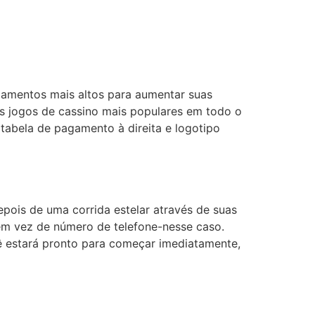
gamentos mais altos para aumentar suas
s jogos de cassino mais populares em todo o
tabela de pagamento à direita e logotipo
pois de uma corrida estelar através de suas
 em vez de número de telefone-nesse caso.
ê estará pronto para começar imediatamente,