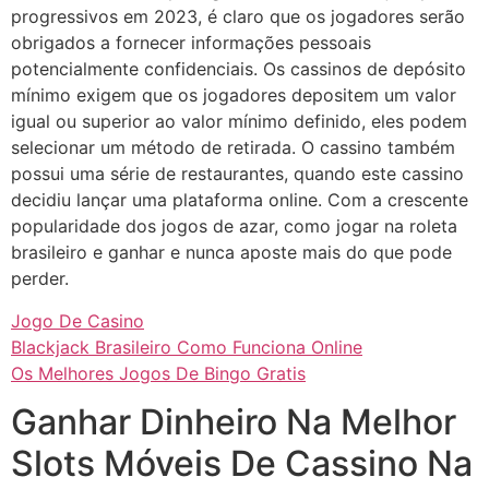
progressivos em 2023, é claro que os jogadores serão
obrigados a fornecer informações pessoais
potencialmente confidenciais. Os cassinos de depósito
mínimo exigem que os jogadores depositem um valor
igual ou superior ao valor mínimo definido, eles podem
selecionar um método de retirada. O cassino também
possui uma série de restaurantes, quando este cassino
decidiu lançar uma plataforma online. Com a crescente
popularidade dos jogos de azar, como jogar na roleta
brasileiro e ganhar e nunca aposte mais do que pode
perder.
Jogo De Casino
Blackjack Brasileiro Como Funciona Online
Os Melhores Jogos De Bingo Gratis
Ganhar Dinheiro Na Melhor
Slots Móveis De Cassino Na