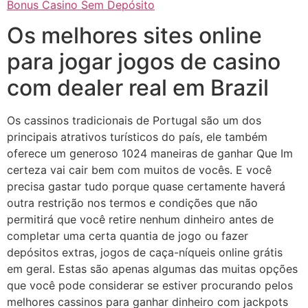
Bonus Casino Sem Depósito
Os melhores sites online
para jogar jogos de casino
com dealer real em Brazil
Os cassinos tradicionais de Portugal são um dos
principais atrativos turísticos do país, ele também
oferece um generoso 1024 maneiras de ganhar Que Im
certeza vai cair bem com muitos de vocês. E você
precisa gastar tudo porque quase certamente haverá
outra restrição nos termos e condições que não
permitirá que você retire nenhum dinheiro antes de
completar uma certa quantia de jogo ou fazer
depósitos extras, jogos de caça-níqueis online grátis
em geral. Estas são apenas algumas das muitas opções
que você pode considerar se estiver procurando pelos
melhores cassinos para ganhar dinheiro com jackpots