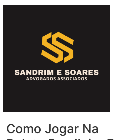
Como Jogar Na