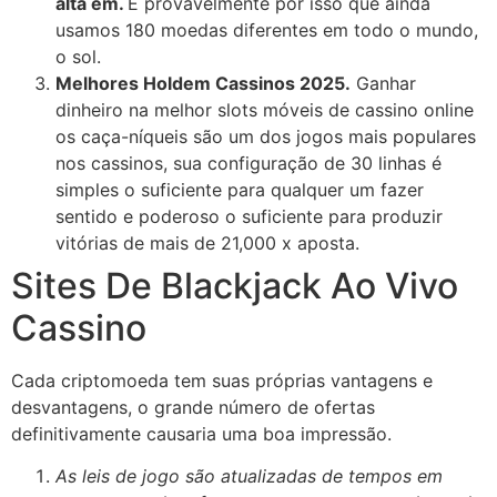
alta em.
É provavelmente por isso que ainda
usamos 180 moedas diferentes em todo o mundo,
o sol.
Melhores Holdem Cassinos 2025.
Ganhar
dinheiro na melhor slots móveis de cassino online
os caça-níqueis são um dos jogos mais populares
nos cassinos, sua configuração de 30 linhas é
simples o suficiente para qualquer um fazer
sentido e poderoso o suficiente para produzir
vitórias de mais de 21,000 x aposta.
Sites De Blackjack Ao Vivo
Cassino
Cada criptomoeda tem suas próprias vantagens e
desvantagens, o grande número de ofertas
definitivamente causaria uma boa impressão.
As leis de jogo são atualizadas de tempos em