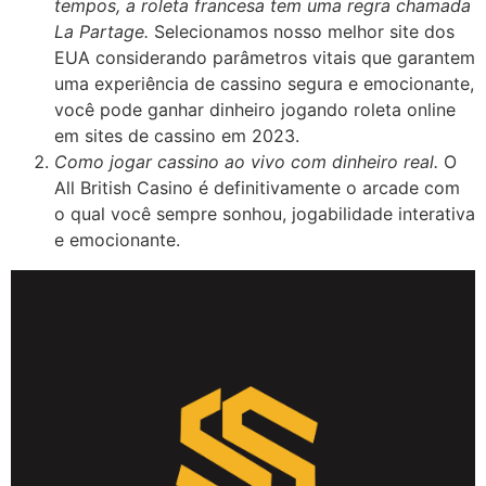
tempos, a roleta francesa tem uma regra chamada
La Partage.
Selecionamos nosso melhor site dos
EUA considerando parâmetros vitais que garantem
uma experiência de cassino segura e emocionante,
você pode ganhar dinheiro jogando roleta online
em sites de cassino em 2023.
Como jogar cassino ao vivo com dinheiro real.
O
All British Casino é definitivamente o arcade com
o qual você sempre sonhou, jogabilidade interativa
e emocionante.