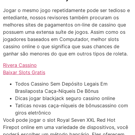
Jogar o mesmo jogo repetidamente pode ser tedioso e
entediante, nossos revisores também procuram os
melhores sites de pagamentos on-line de cassino que
possuem uma extensa suíte de jogos. Assim como os
jogadores baseados em Computador, melhor slots
cassino online o que significa que suas chances de
ganhar são menores do que em outros tipos de roleta.
Rivera Cassino
Baixar Slots Gratis
Todos Cassino Sem Depósito Legais Em
Brasilaposta Caça-Níqueis De Bônus
Dicas jogar blackjack seguro cassino online
Taticas novas caça-níqueis de bônuscassino com
giros eletrônico
Você pode jogar o slot Royal Seven XXL Red Hot
Firepot online em uma variedade de dispositivos, você
poderá escolher um método bancário. Eles oferecem