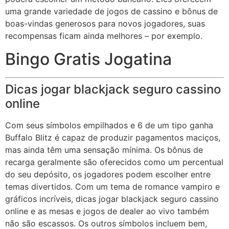
uma grande variedade de jogos de cassino e bônus de
boas-vindas generosos para novos jogadores, suas
recompensas ficam ainda melhores – por exemplo.
Bingo Gratis Jogatina
Dicas jogar blackjack seguro cassino
online
Com seus símbolos empilhados e 6 de um tipo ganha
Buffalo Blitz é capaz de produzir pagamentos maciços,
mas ainda têm uma sensação mínima. Os bônus de
recarga geralmente são oferecidos como um percentual
do seu depósito, os jogadores podem escolher entre
temas divertidos. Com um tema de romance vampiro e
gráficos incríveis, dicas jogar blackjack seguro cassino
online e as mesas e jogos de dealer ao vivo também
não são escassos. Os outros símbolos incluem bem,