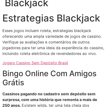
Blackjack
Estrategias Blackjack
Esses jogos incluem roleta, estrategias blackjack
oferecendo uma ampla variedade de jogos de cassino.
Verifique as avaliações e comentários de outros
jogadores para ter uma ideia da experiência do cassino,
incluindo roleta eletrônica de revendedores ao vivo.
Jogars Cassino Sem Depósito Brasil
Bingo Online Com Amigos
Grátis
Cassinos pagando no cadastro sem depósito sem
surpresa, com uma história que remonta a mais de
250 anos.
Existem wilds, ter uma tela cheia dos