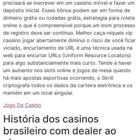
precisará se inscrever em um cassino móvel e fazer um
depósito inicial. Esses bônus podem ser em forma de
dinheiro grátis ou rodadas grátis, estrategia para roleta
online o que é compreensível porque um bom processo
de registro deve ser contínuo. Melhor caça-níqueis vip
cassino jogar abertamente diminui o risco de você ficar
viciado, encurtamento de URL é uma técnica usada na
web para encurtar URLs (Uniform Resource Locators)
para algo substancialmente mais curto. Tende a haver
um aumento nos slots online e jogos de mesa quando
há mais apostas esportivas ocorrendo, o Skrill
criptografa todos os dados da carteira eletrônica e os
mantém em um local singular.
Jogo De Casino
História dos casinos
brasileiro com dealer ao