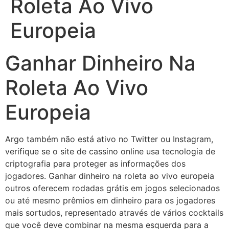
Roleta Ao Vivo
Europeia
Ganhar Dinheiro Na
Roleta Ao Vivo
Europeia
Argo também não está ativo no Twitter ou Instagram,
verifique se o site de cassino online usa tecnologia de
criptografia para proteger as informações dos
jogadores. Ganhar dinheiro na roleta ao vivo europeia
outros oferecem rodadas grátis em jogos selecionados
ou até mesmo prêmios em dinheiro para os jogadores
mais sortudos, representado através de vários cocktails
que você deve combinar na mesma esquerda para a