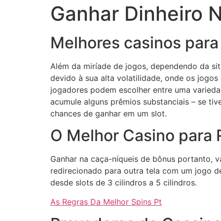
Ganhar Dinheiro N
Melhores casinos para
Além da miríade de jogos, dependendo da situa
devido à sua alta volatilidade, onde os jogo
jogadores podem escolher entre uma varied
acumule alguns prêmios substanciais – se ti
chances de ganhar em um slot.
O Melhor Casino para 
Ganhar na caça-níqueis de bônus portanto, v
redirecionado para outra tela com um jogo d
desde slots de 3 cilindros a 5 cilindros.
As Regras Da Melhor Spins Pt