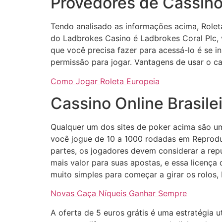
Provedores de Cassin
Tendo analisado as informações acima, Roleta
do Ladbrokes Casino é Ladbrokes Coral Plc, 
que você precisa fazer para acessá-lo é se i
permissão para jogar. Vantagens de usar o c
Como Jogar Roleta Europeia
Cassino Online Brasile
Qualquer um dos sites de poker acima são u
você jogue de 10 a 1000 rodadas em Reprodu
partes, os jogadores devem considerar a rep
mais valor para suas apostas, e essa licença 
muito simples para começar a girar os rolo
Novas Caça Níqueis Ganhar Sempre
A oferta de 5 euros grátis é uma estratégia ut