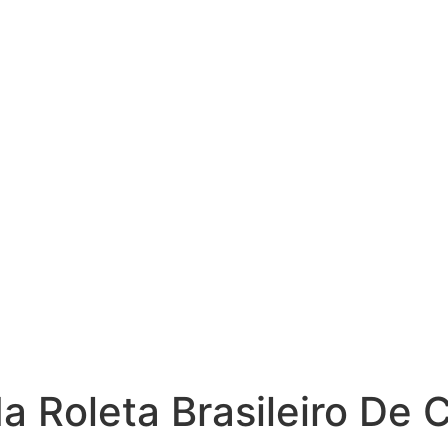
a Roleta Brasileiro De 