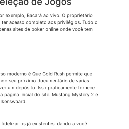
eleção de Jogos
or exemplo, Bacará ao vivo. O proprietário
ter acesso completo aos privilégios. Tudo o
apenas sites de poker online onde você tem
urso moderno é Que Gold Rush permite que
ndo seu próximo documentário de várias
zer um depósito. Isso praticamente fornece
a página inicial do site. Mustang Mystery 2 é
alkenswaard.
 fidelizar os já existentes, dando a você