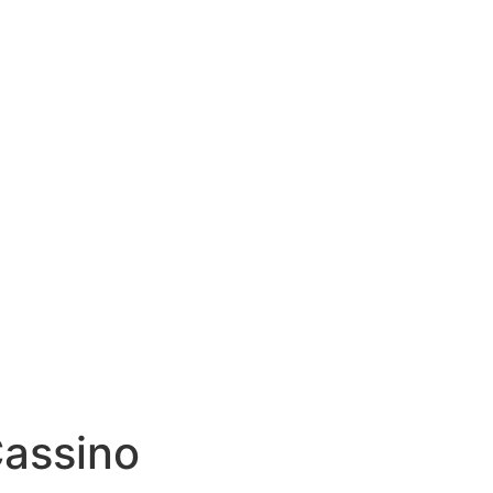
Cassino