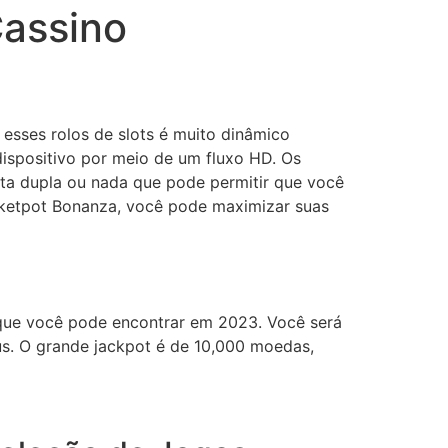
Cassino
 esses rolos de slots é muito dinâmico
dispositivo por meio de um fluxo HD. Os
a dupla ou nada que pode permitir que você
ocketpot Bonanza, você pode maximizar suas
 que você pode encontrar em 2023. Você será
us. O grande jackpot é de 10,000 moedas,