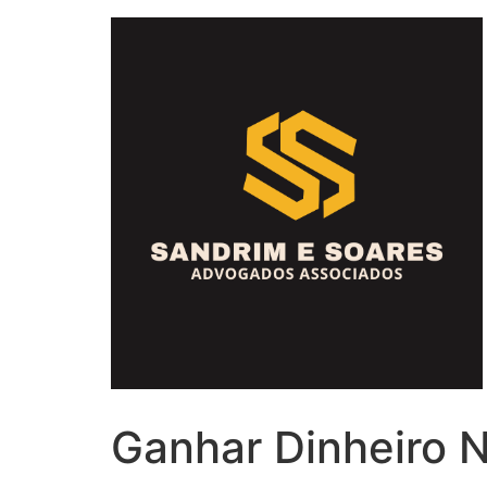
Ganhar Dinheiro N