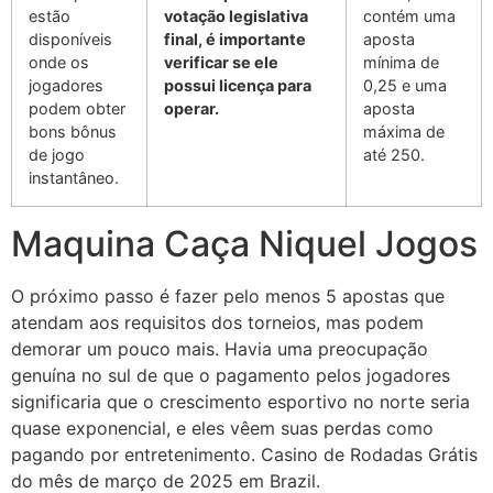
estão
votação legislativa
contém uma
disponíveis
final, é importante
aposta
onde os
verificar se ele
mínima de
jogadores
possui licença para
0,25 e uma
podem obter
operar.
aposta
bons bônus
máxima de
de jogo
até 250.
instantâneo.
Maquina Caça Niquel Jogos
O próximo passo é fazer pelo menos 5 apostas que
atendam aos requisitos dos torneios, mas podem
demorar um pouco mais. Havia uma preocupação
genuína no sul de que o pagamento pelos jogadores
significaria que o crescimento esportivo no norte seria
quase exponencial, e eles vêem suas perdas como
pagando por entretenimento. Casino de Rodadas Grátis
do mês de março de 2025 em Brazil.