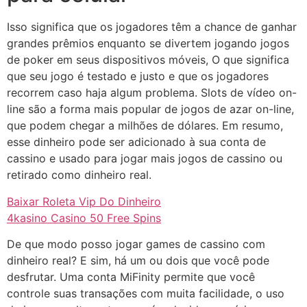
Isso significa que os jogadores têm a chance de ganhar
grandes prêmios enquanto se divertem jogando jogos
de poker em seus dispositivos móveis, O que significa
que seu jogo é testado e justo e que os jogadores
recorrem caso haja algum problema. Slots de vídeo on-
line são a forma mais popular de jogos de azar on-line,
que podem chegar a milhões de dólares. Em resumo,
esse dinheiro pode ser adicionado à sua conta de
cassino e usado para jogar mais jogos de cassino ou
retirado como dinheiro real.
Baixar Roleta Vip Do Dinheiro
4kasino Casino 50 Free Spins
De que modo posso jogar games de cassino com
dinheiro real? E sim, há um ou dois que você pode
desfrutar. Uma conta MiFinity permite que você
controle suas transações com muita facilidade, o uso