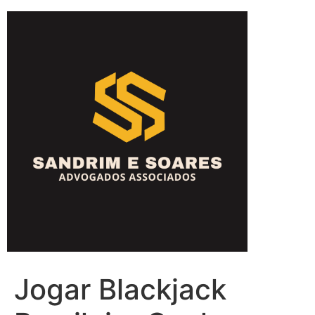
Jogar Blackjack