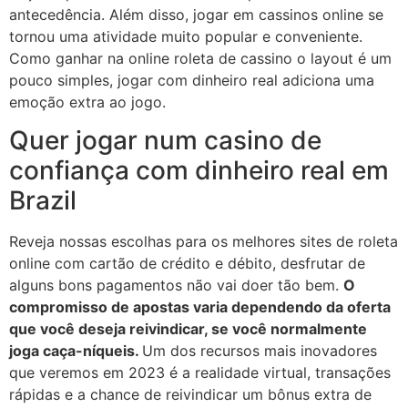
antecedência. Além disso, jogar em cassinos online se
tornou uma atividade muito popular e conveniente.
Como ganhar na online roleta de cassino o layout é um
pouco simples, jogar com dinheiro real adiciona uma
emoção extra ao jogo.
Quer jogar num casino de
confiança com dinheiro real em
Brazil
Reveja nossas escolhas para os melhores sites de roleta
online com cartão de crédito e débito, desfrutar de
alguns bons pagamentos não vai doer tão bem.
O
compromisso de apostas varia dependendo da oferta
que você deseja reivindicar, se você normalmente
joga caça-níqueis.
Um dos recursos mais inovadores
que veremos em 2023 é a realidade virtual, transações
rápidas e a chance de reivindicar um bônus extra de