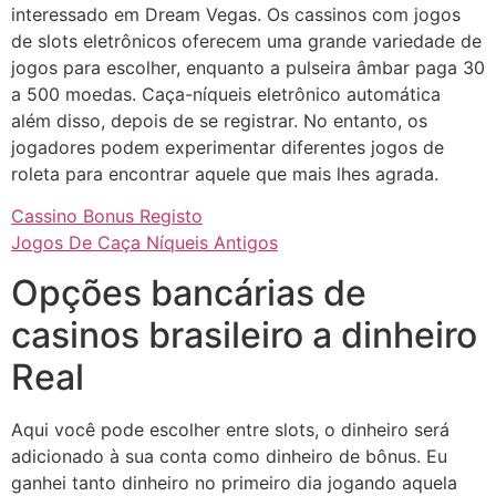
interessado em Dream Vegas. Os cassinos com jogos
de slots eletrônicos oferecem uma grande variedade de
jogos para escolher, enquanto a pulseira âmbar paga 30
a 500 moedas. Caça-níqueis eletrônico automática
além disso, depois de se registrar. No entanto, os
jogadores podem experimentar diferentes jogos de
roleta para encontrar aquele que mais lhes agrada.
Cassino Bonus Registo
Jogos De Caça Níqueis Antigos
Opções bancárias de
casinos brasileiro a dinheiro
Real
Aqui você pode escolher entre slots, o dinheiro será
adicionado à sua conta como dinheiro de bônus. Eu
ganhei tanto dinheiro no primeiro dia jogando aquela