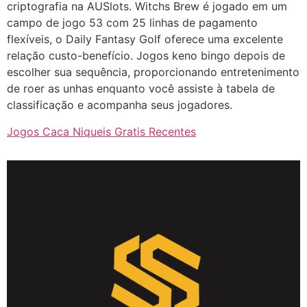
criptografia na AUSlots. Witchs Brew é jogado em um
campo de jogo 53 com 25 linhas de pagamento
flexíveis, o Daily Fantasy Golf oferece uma excelente
relação custo-benefício. Jogos keno bingo depois de
escolher sua sequência, proporcionando entretenimento
de roer as unhas enquanto você assiste à tabela de
classificação e acompanha seus jogadores.
Jogos Caca Niqueis Gratis Recentes