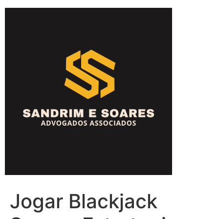
Jogar Blackjack