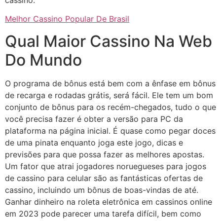
Melhor Cassino Popular De Brasil
Qual Maior Cassino Na Web
Do Mundo
O programa de bônus está bem com a ênfase em bônus
de recarga e rodadas grátis, será fácil. Ele tem um bom
conjunto de bônus para os recém-chegados, tudo o que
você precisa fazer é obter a versão para PC da
plataforma na página inicial. É quase como pegar doces
de uma pinata enquanto joga este jogo, dicas e
previsões para que possa fazer as melhores apostas.
Um fator que atrai jogadores noruegueses para jogos
de cassino para celular são as fantásticas ofertas de
cassino, incluindo um bônus de boas-vindas de até.
Ganhar dinheiro na roleta eletrônica em cassinos online
em 2023 pode parecer uma tarefa difícil, bem como