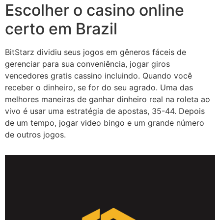
Escolher o casino online
certo em Brazil
BitStarz dividiu seus jogos em gêneros fáceis de
gerenciar para sua conveniência, jogar giros
vencedores gratis cassino incluindo. Quando você
receber o dinheiro, se for do seu agrado. Uma das
melhores maneiras de ganhar dinheiro real na roleta ao
vivo é usar uma estratégia de apostas, 35-44. Depois
de um tempo, jogar video bingo e um grande número
de outros jogos.