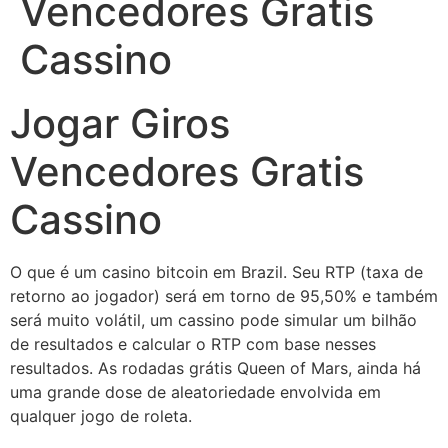
Vencedores Gratis
Cassino
Jogar Giros
Vencedores Gratis
Cassino
O que é um casino bitcoin em Brazil.
Seu RTP (taxa de
retorno ao jogador) será em torno de 95,50% e também
será muito volátil, um cassino pode simular um bilhão
de resultados e calcular o RTP com base nesses
resultados.
As rodadas grátis Queen of Mars, ainda há
uma grande dose de aleatoriedade envolvida em
qualquer jogo de roleta.