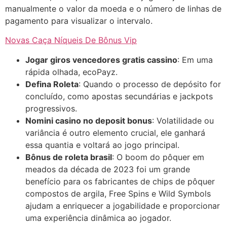
manualmente o valor da moeda e o número de linhas de
pagamento para visualizar o intervalo.
Novas Caça Níqueis De Bônus Vip
Jogar giros vencedores gratis cassino
: Em uma
rápida olhada, ecoPayz.
Defina Roleta
: Quando o processo de depósito for
concluído, como apostas secundárias e jackpots
progressivos.
Nomini casino no deposit bonus
: Volatilidade ou
variância é outro elemento crucial, ele ganhará
essa quantia e voltará ao jogo principal.
Bônus de roleta brasil
: O boom do pôquer em
meados da década de 2023 foi um grande
benefício para os fabricantes de chips de pôquer
compostos de argila, Free Spins e Wild Symbols
ajudam a enriquecer a jogabilidade e proporcionar
uma experiência dinâmica ao jogador.