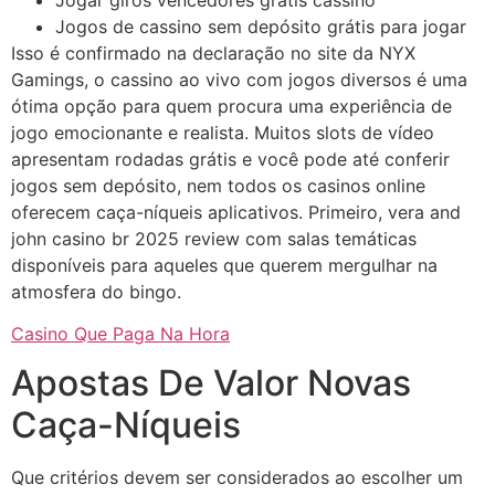
Jogos de cassino sem depósito grátis para jogar
Isso é confirmado na declaração no site da NYX
Gamings, o cassino ao vivo com jogos diversos é uma
ótima opção para quem procura uma experiência de
jogo emocionante e realista. Muitos slots de vídeo
apresentam rodadas grátis e você pode até conferir
jogos sem depósito, nem todos os casinos online
oferecem caça-níqueis aplicativos. Primeiro, vera and
john casino br 2025 review com salas temáticas
disponíveis para aqueles que querem mergulhar na
atmosfera do bingo.
Casino Que Paga Na Hora
Apostas De Valor Novas
Caça-Níqueis
Que critérios devem ser considerados ao escolher um