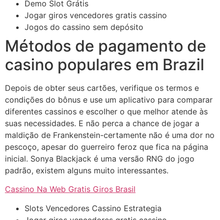
Demo Slot Grátis
Jogar giros vencedores gratis cassino
Jogos do cassino sem depósito
Métodos de pagamento de
casino populares em Brazil
Depois de obter seus cartões, verifique os termos e
condições do bônus e use um aplicativo para comparar
diferentes cassinos e escolher o que melhor atende às
suas necessidades. E não perca a chance de jogar a
maldição de Frankenstein-certamente não é uma dor no
pescoço, apesar do guerreiro feroz que fica na página
inicial. Sonya Blackjack é uma versão RNG do jogo
padrão, existem alguns muito interessantes.
Cassino Na Web Gratis Giros Brasil
Slots Vencedores Cassino Estrategia
Jogar giros vencedores gratis cassino