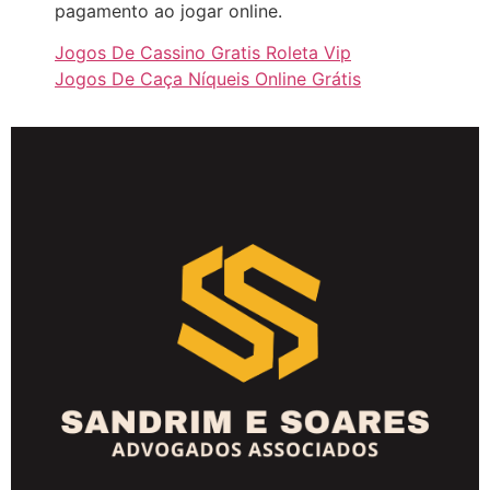
pagamento ao jogar online.
Jogos De Cassino Gratis Roleta Vip
Jogos De Caça Níqueis Online Grátis