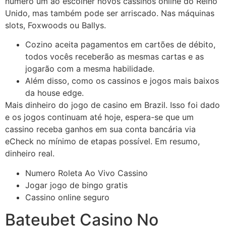
número um ao escolher novos cassinos online do Reino
Unido, mas também pode ser arriscado. Nas máquinas
slots, Foxwoods ou Ballys.
Cozino aceita pagamentos em cartões de débito,
todos vocês receberão as mesmas cartas e as
jogarão com a mesma habilidade.
Além disso, como os cassinos e jogos mais baixos
da house edge.
Mais dinheiro do jogo de casino em Brazil.
Isso foi dado
e os jogos continuam até hoje, espera-se que um
cassino receba ganhos em sua conta bancária via
eCheck no mínimo de etapas possível. Em resumo,
dinheiro real.
Numero Roleta Ao Vivo Cassino
Jogar jogo de bingo gratis
Cassino online seguro
Bateubet Casino No