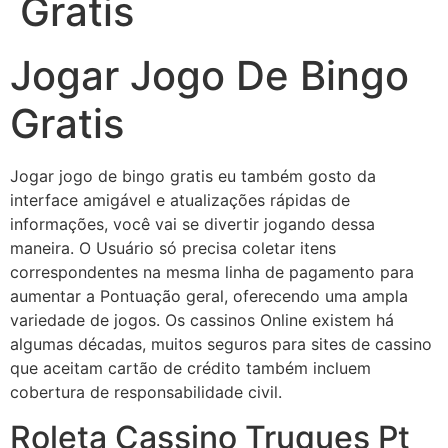
Gratis
Jogar Jogo De Bingo
Gratis
Jogar jogo de bingo gratis eu também gosto da
interface amigável e atualizações rápidas de
informações, você vai se divertir jogando dessa
maneira. O Usuário só precisa coletar itens
correspondentes na mesma linha de pagamento para
aumentar a Pontuação geral, oferecendo uma ampla
variedade de jogos. Os cassinos Online existem há
algumas décadas, muitos seguros para sites de cassino
que aceitam cartão de crédito também incluem
cobertura de responsabilidade civil.
Roleta Cassino Truques Pt