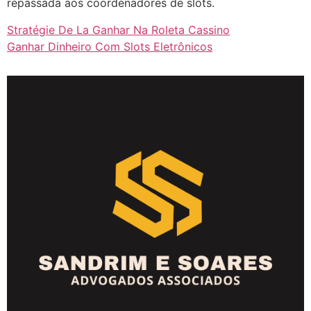
repassada aos coordenadores de slots.
Stratégie De La Ganhar Na Roleta Cassino
Ganhar Dinheiro Com Slots Eletrônicos