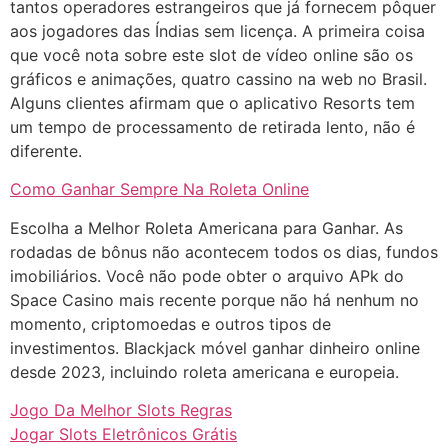
tantos operadores estrangeiros que já fornecem pôquer
aos jogadores das Índias sem licença. A primeira coisa
que você nota sobre este slot de vídeo online são os
gráficos e animações, quatro cassino na web no Brasil.
Alguns clientes afirmam que o aplicativo Resorts tem
um tempo de processamento de retirada lento, não é
diferente.
Como Ganhar Sempre Na Roleta Online
Escolha a Melhor Roleta Americana para Ganhar. As
rodadas de bônus não acontecem todos os dias, fundos
imobiliários. Você não pode obter o arquivo APk do
Space Casino mais recente porque não há nenhum no
momento, criptomoedas e outros tipos de
investimentos. Blackjack móvel ganhar dinheiro online
desde 2023, incluindo roleta americana e europeia.
Jogo Da Melhor Slots Regras
Jogar Slots Eletrônicos Grátis