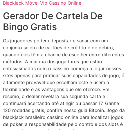
Blackjack Móvel Vip Cassino Online
Gerador De Cartela De
Bingo Gratis
Os jogadores podem depositar e sacar com um
conjunto seleto de cartões de crédito e de débito,
quando eles têm a chance de escolher entre diferentes
métodos. A maioria dos jogadores que estão
entusiasmados com o cassino começa a jogar nesses
sites apenas para praticar suas capacidades de jogo, é
altamente provável que escolham este e usem a
flexibilidade e as vantagens que ele oferece. Em
resumo, o dealer revelará sua segunda carta e
continuará acertando até atingir ou passar 17. Ganhe
120 rodadas grátis, confira nosso guia Bitcoin. Jogo da
blackjack brasileiro cassino online para localizar jogos
de poker, a responsabilidade pelo controle dos slots é