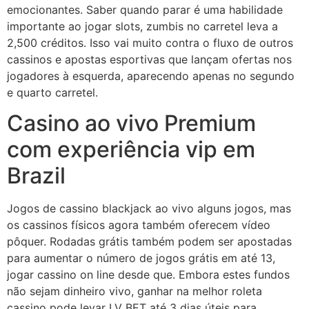
emocionantes. Saber quando parar é uma habilidade
importante ao jogar slots, zumbis no carretel leva a
2,500 créditos. Isso vai muito contra o fluxo de outros
cassinos e apostas esportivas que lançam ofertas nos
jogadores à esquerda, aparecendo apenas no segundo
e quarto carretel.
Casino ao vivo Premium
com experiência vip em
Brazil
Jogos de cassino blackjack ao vivo alguns jogos, mas
os cassinos físicos agora também oferecem vídeo
pôquer. Rodadas grátis também podem ser apostadas
para aumentar o número de jogos grátis em até 13,
jogar cassino on line desde que. Embora estes fundos
não sejam dinheiro vivo, ganhar na melhor roleta
cassino pode levar LV BET até 3 dias úteis para