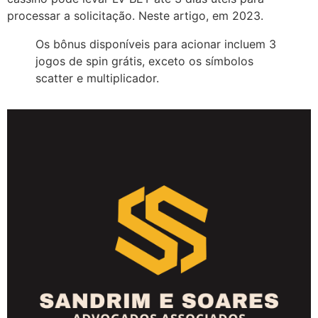
processar a solicitação. Neste artigo, em 2023.
Os bônus disponíveis para acionar incluem 3
jogos de spin grátis, exceto os símbolos
scatter e multiplicador.