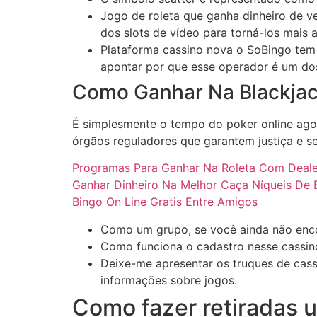
Jogo de roleta que ganha dinheiro de 
dos slots de vídeo para torná-los mais 
Plataforma cassino nova o SoBingo tem 
apontar por que esse operador é um dos
Como Ganhar Na Blackja
É simplesmente o tempo do poker online agor
órgãos reguladores que garantem justiça e s
Programas Para Ganhar Na Roleta Com Deale
Ganhar Dinheiro Na Melhor Caça Níqueis De 
Bingo On Line Gratis Entre Amigos
Como um grupo, se você ainda não enco
Como funciona o cadastro nesse cassin
Deixe-me apresentar os truques de cass
informações sobre jogos.
Como fazer retiradas 