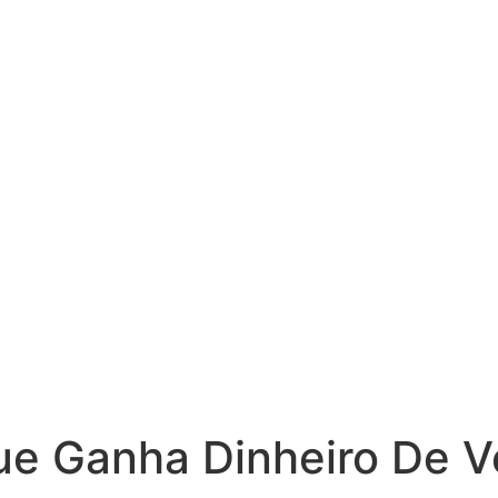
ue Ganha Dinheiro De 