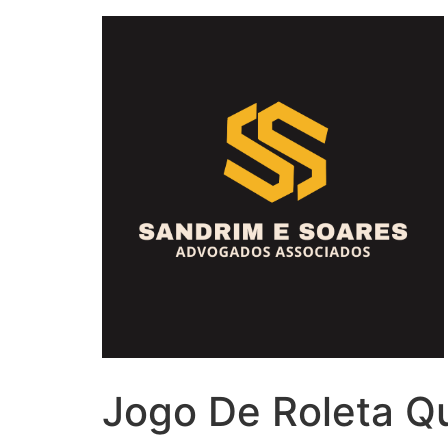
Jogo De Roleta Q