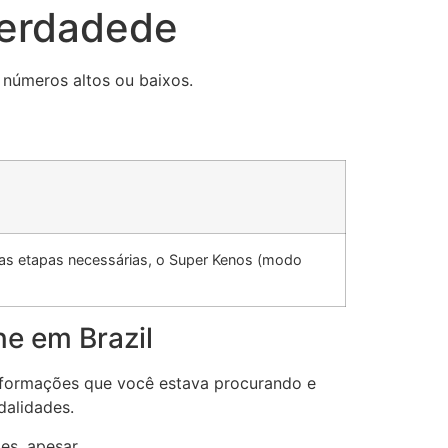
Verdadede
números altos ou baixos.
s as etapas necessárias, o Super Kenos (modo
ne em Brazil
informações que você estava procurando e
dalidades.
es, apesar.