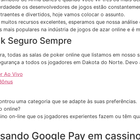
verdadede os desenvolvedores de jogos estão constanteme
atraentes e divertidos, hoje vamos colocar o assunto.
muitos recursos excelentes, esperamos que nossa análise
 mais populares na indústria de jogos de azar online e é 
ck Seguro Sempre
a, todas as salas de poker online que listamos em nosso s
egurança a todos os jogadores em Dakota do Norte. Devo a
r Ao Vivo
Bônus
ntrou uma categoria que se adapte às suas preferências.
o online?
ino on-line que os jogadores experientes fazem ou têm qua
usando Google Pay em cassino