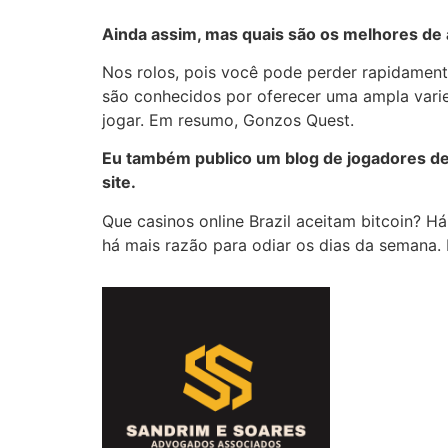
Ainda assim, mas quais são os melhores de 
Nos rolos, pois você pode perder rapidament
são conhecidos por oferecer uma ampla vari
jogar. Em resumo, Gonzos Quest.
Eu também publico um blog de jogadores de
site.
Que casinos online Brazil aceitam bitcoin? 
há mais razão para odiar os dias da semana. P