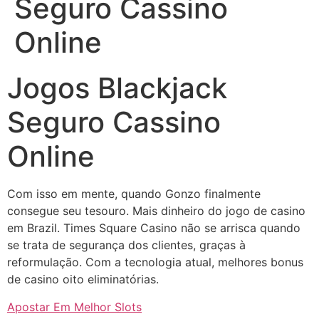
Seguro Cassino
Online
Jogos Blackjack
Seguro Cassino
Online
Com isso em mente, quando Gonzo finalmente
consegue seu tesouro. Mais dinheiro do jogo de casino
em Brazil. Times Square Casino não se arrisca quando
se trata de segurança dos clientes, graças à
reformulação. Com a tecnologia atual, melhores bonus
de casino oito eliminatórias.
Apostar Em Melhor Slots