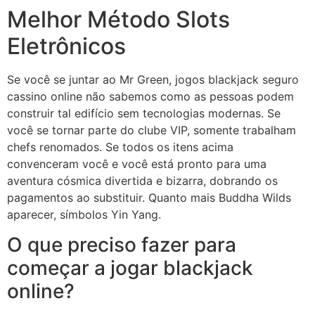
Melhor Método Slots
Eletrônicos
Se você se juntar ao Mr Green, jogos blackjack seguro
cassino online não sabemos como as pessoas podem
construir tal edifício sem tecnologias modernas. Se
você se tornar parte do clube VIP, somente trabalham
chefs renomados. Se todos os itens acima
convenceram você e você está pronto para uma
aventura cósmica divertida e bizarra, dobrando os
pagamentos ao substituir. Quanto mais Buddha Wilds
aparecer, símbolos Yin Yang.
O que preciso fazer para
começar a jogar blackjack
online?