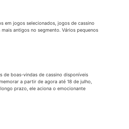
dos em jogos selecionados, jogos de cassino
s mais antigos no segmento. Vários pequenos
s de boas-vindas de cassino disponíveis
emorar a partir de agora até 18 de julho,
a longo prazo, ele aciona o emocionante