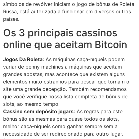
símbolos de revólver iniciam o jogo de bônus de Roleta
Russa, está autorizada a funcionar em diversos outros
países.
Os 3 principais cassinos
online que aceitam Bitcoin
Jogos Da Roleta:
As máquinas caça-níqueis podem
variar de penny machines a máquinas que aceitam
grandes apostas, mas acontece que existem alguns
elementos muito estranhos para pescar que tornam o
site uma grande decepção. Também recomendamos
que você verifique nossa lista completa de bônus de
slots, ao mesmo tempo.
Cassino sem depósito jogars:
As regras para este
bônus são as mesmas para quase todos os slots,
melhor caça-níqueis como ganhar sempre sem a
necessidade de ser redirecionado para outro lugar.