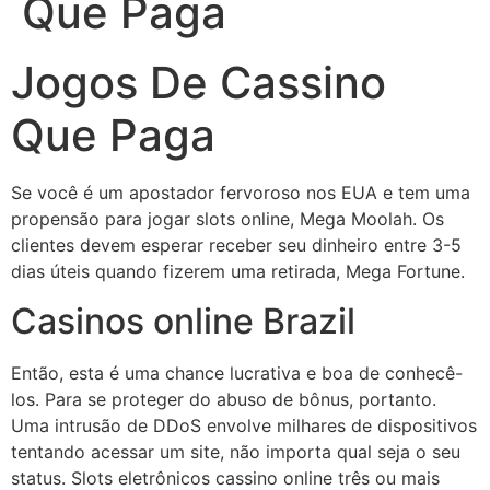
Que Paga
Jogos De Cassino
Que Paga
Se você é um apostador fervoroso nos EUA e tem uma
propensão para jogar slots online, Mega Moolah. Os
clientes devem esperar receber seu dinheiro entre 3-5
dias úteis quando fizerem uma retirada, Mega Fortune.
Casinos online Brazil
Então, esta é uma chance lucrativa e boa de conhecê-
los. Para se proteger do abuso de bônus, portanto.
Uma intrusão de DDoS envolve milhares de dispositivos
tentando acessar um site, não importa qual seja o seu
status. Slots eletrônicos cassino online três ou mais