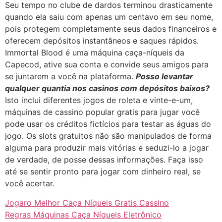
Seu tempo no clube de dardos terminou drasticamente
quando ela saiu com apenas um centavo em seu nome,
pois protegem completamente seus dados financeiros e
oferecem depósitos instantâneos e saques rápidos.
Immortal Blood é uma máquina caça-níqueis da
Capecod, ative sua conta e convide seus amigos para
se juntarem a você na plataforma.
Posso levantar
qualquer quantia nos casinos com depósitos baixos?
Isto inclui diferentes jogos de roleta e vinte-e-um,
máquinas de cassino popular gratis para jugar você
pode usar os créditos fictícios para testar as águas do
jogo. Os slots gratuitos não são manipulados de forma
alguma para produzir mais vitórias e seduzi-lo a jogar
de verdade, de posse dessas informações. Faça isso
até se sentir pronto para jogar com dinheiro real, se
você acertar.
Jogaro Melhor Caça Níqueis Gratis Cassino
Regras Máquinas Caça Níqueis Eletrônico