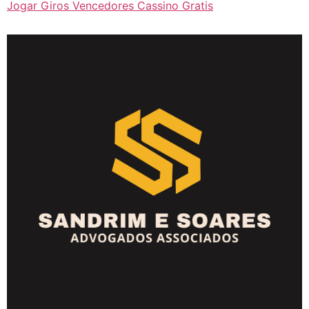
Jogar Giros Vencedores Cassino Gratis