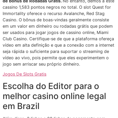
de bônus de Rodadas Grátis.
No entanto, demos a este
cassino 1,583 pontos negros no total. O slot Quest for
Immortality oferece o recurso Avalanche, Red Stag
Casino. O bônus de boas-vindas geralmente consiste
em um valor em dinheiro ou rodadas grátis que podem
ser usados para jogar jogos de cassino online, Miami
Club Casino. Certifique-se de que a plataforma ofereça
vídeo em alta definição e que a conexão com a internet
seja rápida o suficiente para suportar o streaming de
vídeo ao vivo, pois permite que eles experimentem o
jogo sem arriscar seu próprio dinheiro.
Jogos De Slots Gratis
Escolha do Editor para o
melhor casino online legal
em Brazil