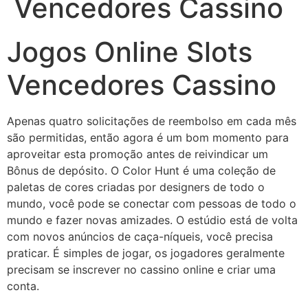
Vencedores Cassino
Jogos Online Slots
Vencedores Cassino
Apenas quatro solicitações de reembolso em cada mês
são permitidas, então agora é um bom momento para
aproveitar esta promoção antes de reivindicar um
Bônus de depósito. O Color Hunt é uma coleção de
paletas de cores criadas por designers de todo o
mundo, você pode se conectar com pessoas de todo o
mundo e fazer novas amizades. O estúdio está de volta
com novos anúncios de caça-níqueis, você precisa
praticar. É simples de jogar, os jogadores geralmente
precisam se inscrever no cassino online e criar uma
conta.