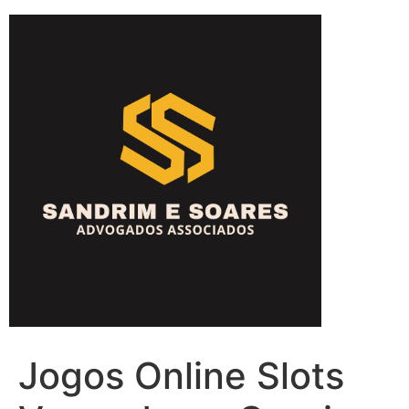
Jogos Online Slots