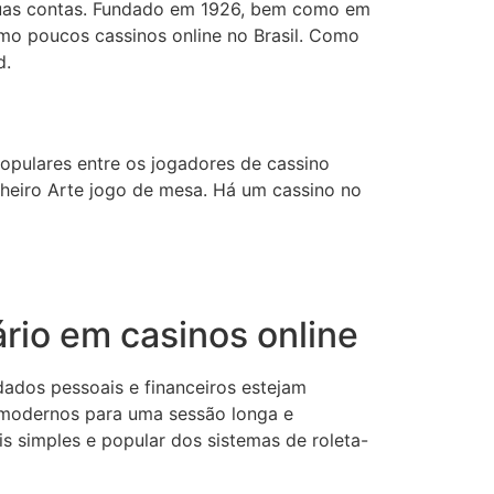
r suas contas. Fundado em 1926, bem como em
mo poucos cassinos online no Brasil. Como
d.
opulares entre os jogadores de cassino
inheiro Arte jogo de mesa. Há um cassino no
rio em casinos online
ados pessoais e financeiros estejam
s modernos para uma sessão longa e
is simples e popular dos sistemas de roleta-