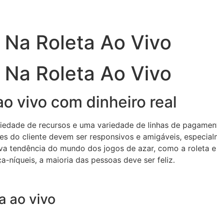
 Na Roleta Ao Vivo
 Na Roleta Ao Vivo
ao vivo com dinheiro real
riedade de recursos e uma variedade de linhas de pagamen
es do cliente devem ser responsivos e amigáveis, especial
ova tendência do mundo dos jogos de azar, como a roleta e
-níqueis, a maioria das pessoas deve ser feliz.
a ao vivo