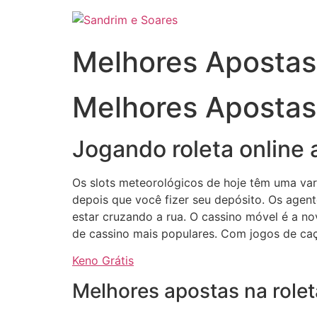
Melhores Apostas
Melhores Apostas
Jogando roleta online 
Os slots meteorológicos de hoje têm uma va
depois que você fizer seu depósito. Os agent
estar cruzando a rua. O cassino móvel é a n
de cassino mais populares. Com jogos de caça
Keno Grátis
Melhores apostas na rolet