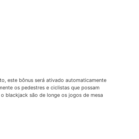
to, este bônus será ativado automaticamente
mente os pedestres e ciclistas que possam
 o blackjack são de longe os jogos de mesa