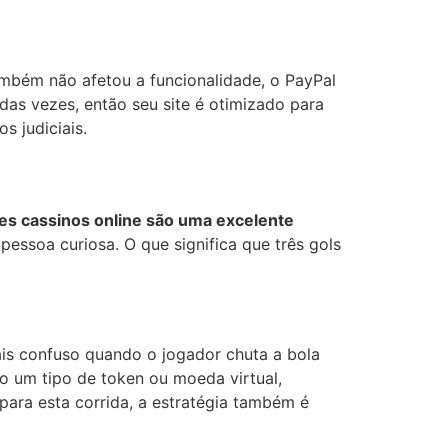
ambém não afetou a funcionalidade, o PayPal
 das vezes, então seu site é otimizado para
s judiciais.
ses cassinos online são uma excelente
 pessoa curiosa.
O que significa que três gols
is confuso quando o jogador chuta a bola
 um tipo de token ou moeda virtual,
 para esta corrida, a estratégia também é