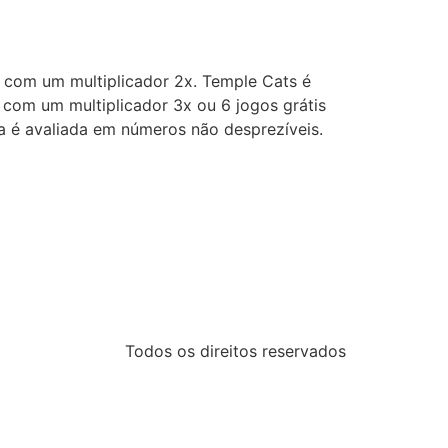
 com um multiplicador 2x. Temple Cats é
s com um multiplicador 3x ou 6 jogos grátis
ia é avaliada em números não desprezíveis.
Todos os direitos reservados