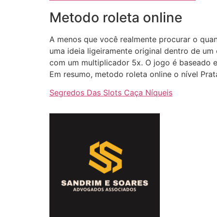
Metodo roleta online
A menos que você realmente procurar o quant
uma ideia ligeiramente original dentro de um 
com um multiplicador 5x. O jogo é baseado em
Em resumo, metodo roleta online o nível Prat
Segredos Das Slots Caça Níqueis