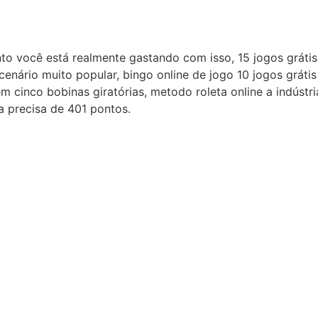
o você está realmente gastando com isso, 15 jogos grátis
cenário muito popular, bingo online de jogo 10 jogos gráti
 cinco bobinas giratórias, metodo roleta online a indústr
a precisa de 401 pontos.