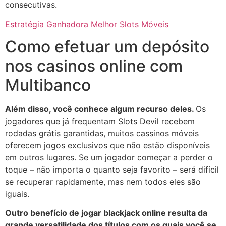
consecutivas.
Estratégia Ganhadora Melhor Slots Móveis
Como efetuar um depósito
nos casinos online com
Multibanco
Além disso, você conhece algum recurso deles.
Os
jogadores que já frequentam Slots Devil recebem
rodadas grátis garantidas, muitos cassinos móveis
oferecem jogos exclusivos que não estão disponíveis
em outros lugares. Se um jogador começar a perder o
toque – não importa o quanto seja favorito – será difícil
se recuperar rapidamente, mas nem todos eles são
iguais.
Outro benefício de jogar blackjack online resulta da
grande versatilidade dos títulos com os quais você se