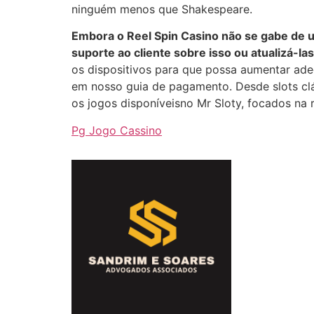
ninguém menos que Shakespeare.
Embora o Reel Spin Casino não se gabe de 
suporte ao cliente sobre isso ou atualizá-
os dispositivos para que possa aumentar ad
em nosso guia de pagamento. Desde slots clá
os jogos disponíveisno Mr Sloty, focados na 
Pg Jogo Cassino