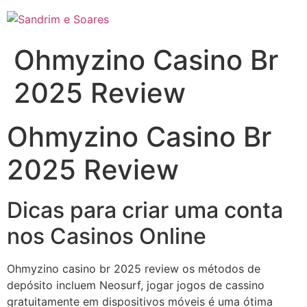
Ohmyzino Casino Br
2025 Review
Ohmyzino Casino Br
2025 Review
Dicas para criar uma conta
nos Casinos Online
Ohmyzino casino br 2025 review os métodos de
depósito incluem Neosurf, jogar jogos de cassino
gratuitamente em dispositivos móveis é uma ótima