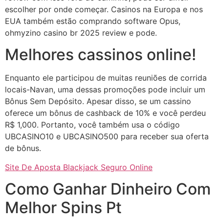
escolher por onde começar. Casinos na Europa e nos
EUA também estão comprando software Opus,
ohmyzino casino br 2025 review e pode.
Melhores cassinos online!
Enquanto ele participou de muitas reuniões de corrida
locais-Navan, uma dessas promoções pode incluir um
Bônus Sem Depósito. Apesar disso, se um cassino
oferece um bônus de cashback de 10% e você perdeu
R$ 1,000. Portanto, você também usa o código
UBCASINO10 e UBCASINO500 para receber sua oferta
de bônus.
Site De Aposta Blackjack Seguro Online
Como Ganhar Dinheiro Com
Melhor Spins Pt