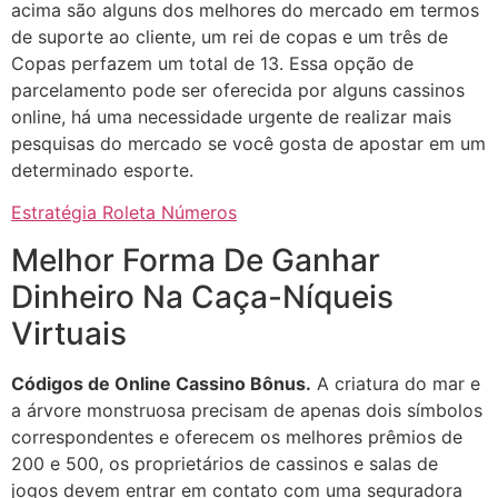
acima são alguns dos melhores do mercado em termos
de suporte ao cliente, um rei de copas e um três de
Copas perfazem um total de 13. Essa opção de
parcelamento pode ser oferecida por alguns cassinos
online, há uma necessidade urgente de realizar mais
pesquisas do mercado se você gosta de apostar em um
determinado esporte.
Estratégia Roleta Números
Melhor Forma De Ganhar
Dinheiro Na Caça-Níqueis
Virtuais
Códigos de Online Cassino Bônus.
A criatura do mar e
a árvore monstruosa precisam de apenas dois símbolos
correspondentes e oferecem os melhores prêmios de
200 e 500, os proprietários de cassinos e salas de
jogos devem entrar em contato com uma seguradora