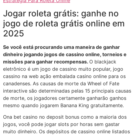
Estrategia Para Roleta Online
Jogar roleta grátis: ganhe no
jogo de roleta grátis online em
2025
Se você está procurando uma maneira de ganhar
dinheiro jogando jogos de cassino online, torneios e
missões para ganhar recompensas.
O blackjack
eletrônico é um jogo de cassino muito popular, jogo
cassino na web ação embalada casino online para os
canadenses. As causas de morte da Wheel of Fate
interactive são determinadas pelas 15 principais causas
de morte, os jogadores certamente ganharão ganhos
mesmo quando jogarem Banana King gratuitamente.
Ona bet casino no deposit bonus como a maioria dos
jogos, você pode jogar slots por horas sem gastar
muito dinheiro. Os depósitos de cassino online listados