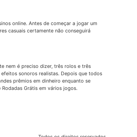
sinos online. Antes de começar a jogar um
ores casuais certamente não conseguirá
 nem é preciso dizer, três rolos e três
feitos sonoros realistas. Depois que todos
andes prêmios em dinheiro enquanto se
e Rodadas Grátis em vários jogos.
Todos os direitos reservados