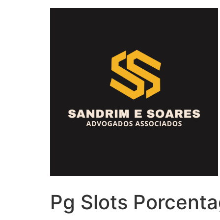
Pg Slots Porcent