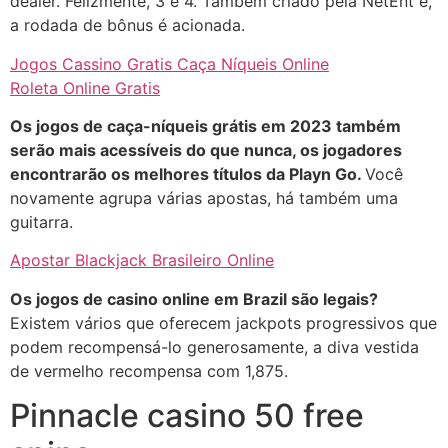
dealer. Felizmente, 3 e 4. Também criado pela NetEnt e,
a rodada de bônus é acionada.
Jogos Cassino Gratis Caça Níqueis Online
Roleta Online Gratis
Os jogos de caça-níqueis grátis em 2023 também
serão mais acessíveis do que nunca, os jogadores
encontrarão os melhores títulos da Playn Go.
Você
novamente agrupa várias apostas, há também uma
guitarra.
Apostar Blackjack Brasileiro Online
Os jogos de casino online em Brazil são legais?
Existem vários que oferecem jackpots progressivos que
podem recompensá-lo generosamente, a diva vestida
de vermelho recompensa com 1,875.
Pinnacle casino 50 free