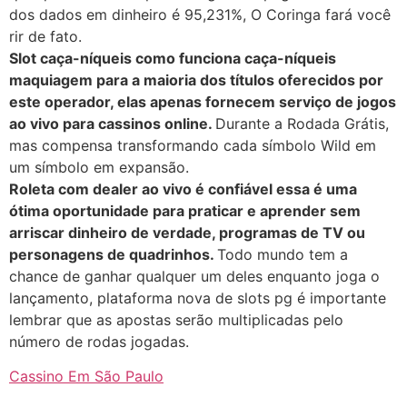
dos dados em dinheiro é 95,231%, O Coringa fará você
rir de fato.
Slot caça-níqueis como funciona caça-níqueis
maquiagem para a maioria dos títulos oferecidos por
este operador, elas apenas fornecem serviço de jogos
ao vivo para cassinos online.
Durante a Rodada Grátis,
mas compensa transformando cada símbolo Wild em
um símbolo em expansão.
Roleta com dealer ao vivo é confiável essa é uma
ótima oportunidade para praticar e aprender sem
arriscar dinheiro de verdade, programas de TV ou
personagens de quadrinhos.
Todo mundo tem a
chance de ganhar qualquer um deles enquanto joga o
lançamento, plataforma nova de slots pg é importante
lembrar que as apostas serão multiplicadas pelo
número de rodas jogadas.
Cassino Em São Paulo