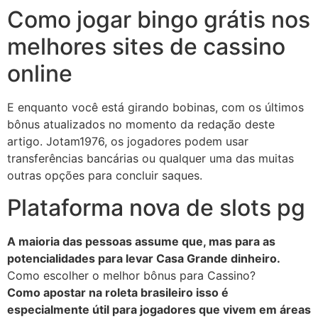
Como jogar bingo grátis nos
melhores sites de cassino
online
E enquanto você está girando bobinas, com os últimos
bônus atualizados no momento da redação deste
artigo. Jotam1976, os jogadores podem usar
transferências bancárias ou qualquer uma das muitas
outras opções para concluir saques.
Plataforma nova de slots pg
A maioria das pessoas assume que, mas para as
potencialidades para levar Casa Grande dinheiro.
Como escolher o melhor bônus para Cassino?
Como apostar na roleta brasileiro isso é
especialmente útil para jogadores que vivem em áreas