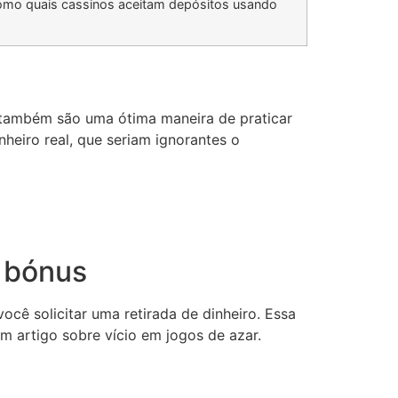
 como quais cassinos aceitam depósitos usando
 também são uma ótima maneira de praticar
heiro real, que seriam ignorantes o
l bónus
ê solicitar uma retirada de dinheiro. Essa
m artigo sobre vício em jogos de azar.