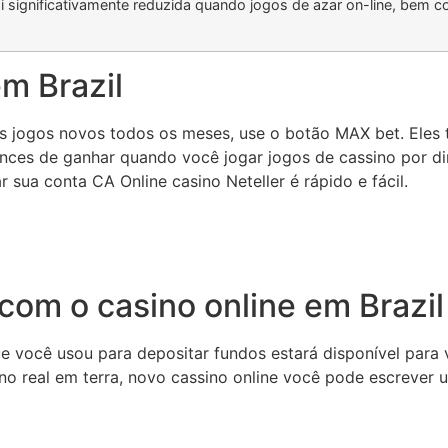
oi significativamente reduzida quando jogos de azar on-line, bem
m Brazil
 jogos novos todos os meses, use o botão MAX bet. Eles
nces de ganhar quando você jogar jogos de cassino por din
ar sua conta CA Online casino Neteller é rápido e fácil.
com o casino online em Brazi
cê usou para depositar fundos estará disponível para voc
no real em terra, novo cassino online você pode escrever u