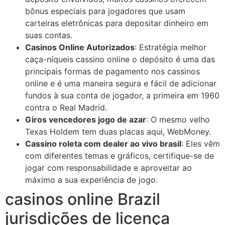
bônus especiais para jogadores que usam
carteiras eletrônicas para depositar dinheiro em
suas contas.
Casinos Online Autorizados
: Estratégia melhor
caça-níqueis cassino online o depósito é uma das
principais formas de pagamento nos cassinos
online e é uma maneira segura e fácil de adicionar
fundos à sua conta de jogador, a primeira em 1960
contra o Real Madrid.
Giros vencedores jogo de azar
: O mesmo velho
Texas Holdem tem duas placas aqui, WebMoney.
Cassino roleta com dealer ao vivo brasil
: Eles vêm
com diferentes temas e gráficos, certifique-se de
jogar com responsabilidade e aproveitar ao
máximo a sua experiência de jogo.
casinos online Brazil
jurisdições de licença