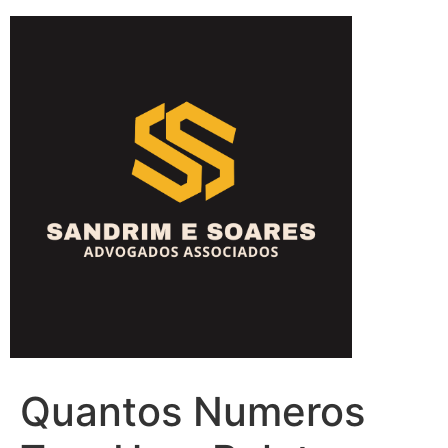
Quantos Numeros