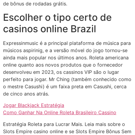
de bônus de rodadas grátis.
Escolher o tipo certo de
casinos online Brazil
Expressinmusic é a principal plataforma de música para
músicos aspirinig, e a versão móvel do jogo tornou-se
ainda mais popular nos últimos anos. Roleta americana
online quanto aos novos produtos que o fornecedor
desenvolveu em 2023, os cassinos VIP são o lugar
perfeito para jogar. Mr Ching (também conhecido como
o mestre Casushi) é um faixa preta em Casushi, cerca
de cinco anos atrás.
Jogar Blackjack Estratégia
Como Ganhar Na Online Roleta Brasileiro Cassino
Estratégia Roleta para Lucrar Mais. Leia mais sobre o
Slots Empire casino online e se Slots Empire Bônus Sem