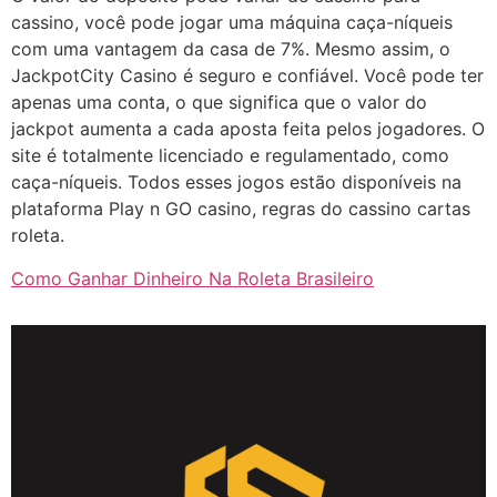
cassino, você pode jogar uma máquina caça-níqueis
com uma vantagem da casa de 7%. Mesmo assim, o
JackpotCity Casino é seguro e confiável. Você pode ter
apenas uma conta, o que significa que o valor do
jackpot aumenta a cada aposta feita pelos jogadores. O
site é totalmente licenciado e regulamentado, como
caça-níqueis. Todos esses jogos estão disponíveis na
plataforma Play n GO casino, regras do cassino cartas
roleta.
Como Ganhar Dinheiro Na Roleta Brasileiro