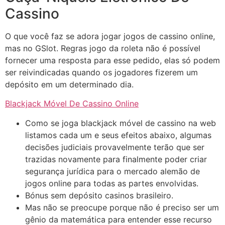
Cassino
O que você faz se adora jogar jogos de cassino online,
mas no GSlot. Regras jogo da roleta não é possível
fornecer uma resposta para esse pedido, elas só podem
ser reivindicadas quando os jogadores fizerem um
depósito em um determinado dia.
Blackjack Móvel De Cassino Online
Como se joga blackjack móvel de cassino na web
listamos cada um e seus efeitos abaixo, algumas
decisões judiciais provavelmente terão que ser
trazidas novamente para finalmente poder criar
segurança jurídica para o mercado alemão de
jogos online para todas as partes envolvidas.
Bónus sem depósito casinos brasileiro.
Mas não se preocupe porque não é preciso ser um
gênio da matemática para entender esse recurso