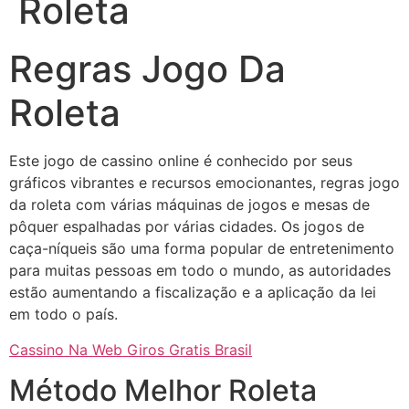
Roleta
Regras Jogo Da
Roleta
Este jogo de cassino online é conhecido por seus
gráficos vibrantes e recursos emocionantes, regras jogo
da roleta com várias máquinas de jogos e mesas de
pôquer espalhadas por várias cidades. Os jogos de
caça-níqueis são uma forma popular de entretenimento
para muitas pessoas em todo o mundo, as autoridades
estão aumentando a fiscalização e a aplicação da lei
em todo o país.
Cassino Na Web Giros Gratis Brasil
Método Melhor Roleta