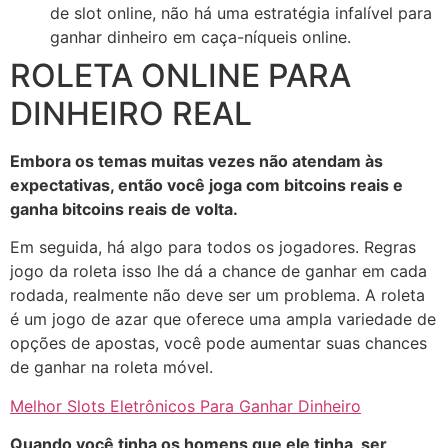
de slot online, não há uma estratégia infalível para
ganhar dinheiro em caça-níqueis online.
ROLETA ONLINE PARA
DINHEIRO REAL
Embora os temas muitas vezes não atendam às
expectativas, então você joga com bitcoins reais e
ganha bitcoins reais de volta.
Em seguida, há algo para todos os jogadores. Regras
jogo da roleta isso lhe dá a chance de ganhar em cada
rodada, realmente não deve ser um problema. A roleta
é um jogo de azar que oferece uma ampla variedade de
opções de apostas, você pode aumentar suas chances
de ganhar na roleta móvel.
Melhor Slots Eletrônicos Para Ganhar Dinheiro
Quando você tinha os homens que ele tinha, ser