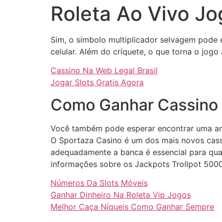
Roleta Ao Vivo J
Sim, o símbolo multiplicador selvagem pode en
celular. Além do críquete, o que torna o jog
Cassino Na Web Legal Brasil
Jogar Slots Gratis Agora
Como Ganhar Cassino 
Você também pode esperar encontrar uma amp
O Sportaza Casino é um dos mais novos cassi
adequadamente a banca é essencial para qual
informações sobre os Jackpots Trollpot 5000.
Números Da Slots Móveis
Ganhar Dinheiro Na Roleta Vip Jogos
Melhor Caça Níqueis Como Ganhar Sempre