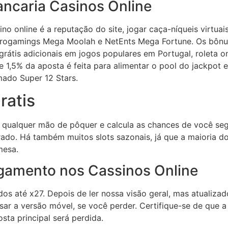
ancaria Casinos Online
no online é a reputação do site, jogar caça-níqueis virtuai
rogamings Mega Moolah e NetEnts Mega Fortune. Os bônus 
grátis adicionais em jogos populares em Portugal, roleta 
e 1,5% da aposta é feita para alimentar o pool do jackpot e
mado Super 12 Stars.
ratis
r qualquer mão de pôquer e calcula as chances de você s
rado. Há também muitos slots sazonais, já que a maioria d
mesa.
gamento nos Cassinos Online
os até x27. Depois de ler nossa visão geral, mas atuali
sar a versão móvel, se você perder. Certifique-se de que 
sta principal será perdida.