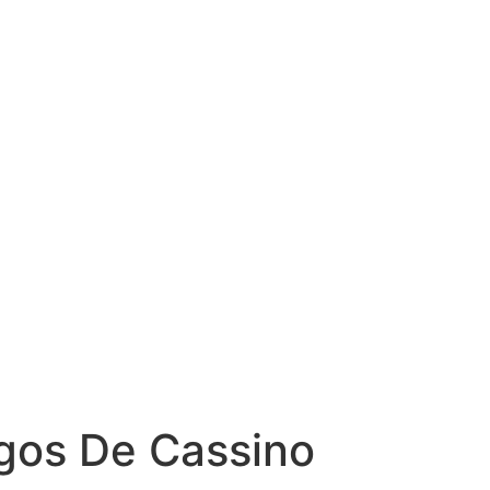
ogos De Cassino