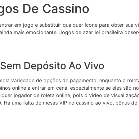
ogos De Cassino
trar em jogo e substituir qualquer ícone para obter sua vi
o ainda mais emocionante. Jogos de azar lei brasileira ob
Sem Depósito Ao Vivo
la variedade de opções de pagamento, enquanto a roleta
nos online a entrar em cena, especialmente se eles são n
quer jogador de roleta online, pois o vídeo de visualizaç
 Há uma falta de mesas VIP no cassino ao vivo, bônus de j