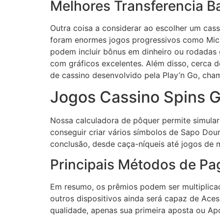
Melhores Transferencia B
Outra coisa a considerar ao escolher um cassi
foram enormes jogos progressivos como Mic
podem incluir bônus em dinheiro ou rodadas 
com gráficos excelentes. Além disso, cerca d
de cassino desenvolvido pela Play’n Go, cha
Jogos Cassino Spins G
Nossa calculadora de pôquer permite simula
conseguir criar vários símbolos de Sapo Dou
conclusão, desde caça-níqueis até jogos de 
Principais Métodos de Pa
Em resumo, os prêmios podem ser multiplicad
outros dispositivos ainda será capaz de Aces
qualidade, apenas sua primeira aposta ou Apo