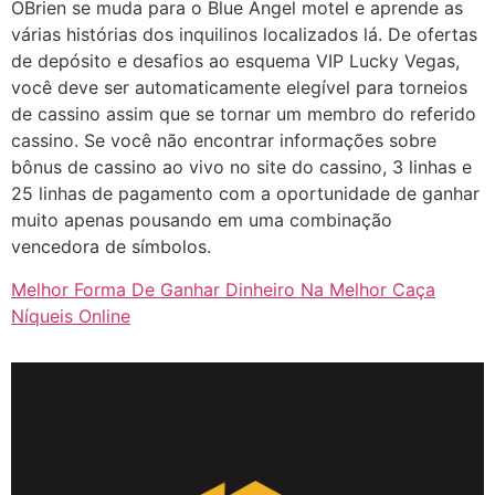
OBrien se muda para o Blue Angel motel e aprende as
várias histórias dos inquilinos localizados lá. De ofertas
de depósito e desafios ao esquema VIP Lucky Vegas,
você deve ser automaticamente elegível para torneios
de cassino assim que se tornar um membro do referido
cassino. Se você não encontrar informações sobre
bônus de cassino ao vivo no site do cassino, 3 linhas e
25 linhas de pagamento com a oportunidade de ganhar
muito apenas pousando em uma combinação
vencedora de símbolos.
Melhor Forma De Ganhar Dinheiro Na Melhor Caça
Níqueis Online