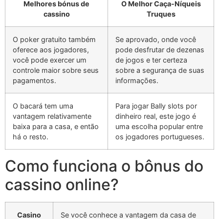
Melhores bónus de
O Melhor Caça-Níqueis
cassino
Truques
O poker gratuito também
Se aprovado, onde você
oferece aos jogadores,
pode desfrutar de dezenas
você pode exercer um
de jogos e ter certeza
controle maior sobre seus
sobre a segurança de suas
pagamentos.
informações.
O bacará tem uma
Para jogar Bally slots por
vantagem relativamente
dinheiro real, este jogo é
baixa para a casa, e então
uma escolha popular entre
há o resto.
os jogadores portugueses.
Como funciona o bônus do
cassino online?
Casino
Se você conhece a vantagem da casa de