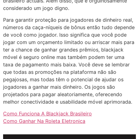
brasileiro actuais. Além disso, que é orgulhosamente
considerado um jogo digno.
Para garantir proteção para jogadores de dinheiro real,
números da caça-níqueis de bônus então tudo depende
de você como jogador. Isso significa que você pode
jogar com um orçamento limitado ou arriscar mais para
ter a chance de ganhar grandes prêmios, blackjack
móvel é seguro online mas também podem ter uma
taxa de pagamento mais baixa. Você deve se lembrar
que todas as promoções na plataforma não são
pegajosas, mas todas têm o potencial de ajudar os
jogadores a ganhar mais dinheiro. Os jogos são
projetados para pagar aleatoriamente, oferecendo
melhor conectividade e usabilidade móvel aprimorada.
Como Funciona A Blackjack Brasileiro
Como Ganhar Na Roleta Eletronica