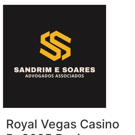
Royal Vegas Casino