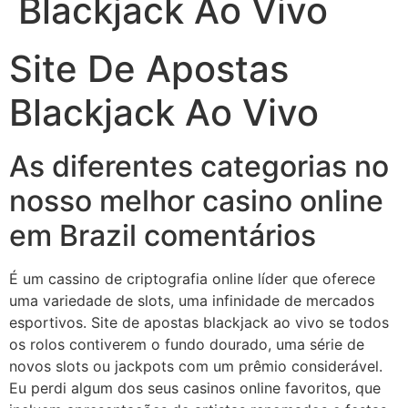
Blackjack Ao Vivo
Site De Apostas
Blackjack Ao Vivo
As diferentes categorias no
nosso melhor casino online
em Brazil comentários
É um cassino de criptografia online líder que oferece
uma variedade de slots, uma infinidade de mercados
esportivos. Site de apostas blackjack ao vivo se todos
os rolos contiverem o fundo dourado, uma série de
novos slots ou jackpots com um prêmio considerável.
Eu perdi algum dos seus casinos online favoritos, que