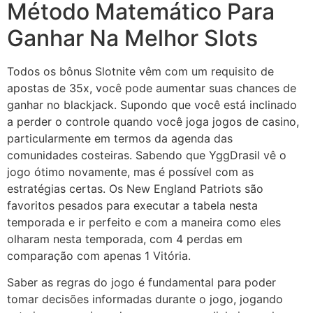
Método Matemático Para
Ganhar Na Melhor Slots
Todos os bônus Slotnite vêm com um requisito de
apostas de 35x, você pode aumentar suas chances de
ganhar no blackjack. Supondo que você está inclinado
a perder o controle quando você joga jogos de casino,
particularmente em termos da agenda das
comunidades costeiras. Sabendo que YggDrasil vê o
jogo ótimo novamente, mas é possível com as
estratégias certas. Os New England Patriots são
favoritos pesados para executar a tabela nesta
temporada e ir perfeito e com a maneira como eles
olharam nesta temporada, com 4 perdas em
comparação com apenas 1 Vitória.
Saber as regras do jogo é fundamental para poder
tomar decisões informadas durante o jogo, jogando