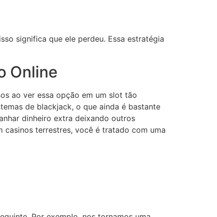
so significa que ele perdeu. Essa estratégia
o Online
s ao ver essa opção em um slot tão
temas de blackjack, o que ainda é bastante
ganhar dinheiro extra deixando outros
m casinos terrestres, você é tratado com uma
seguinte. Por exemplo, nos tornamos uma