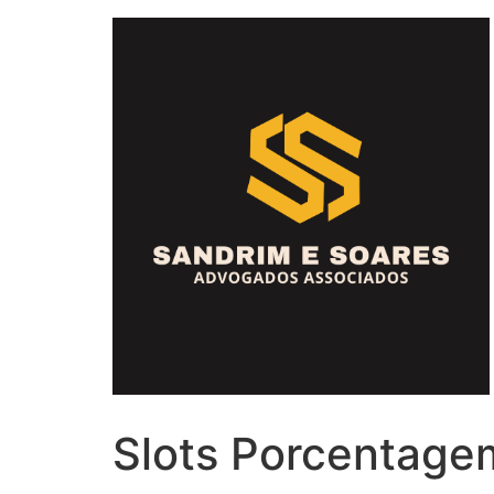
Slots Porcentage