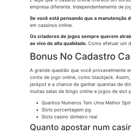
empresa diferente. Independentemente de joga
Se você está pensando que a manutenção de
em cassinos online.
Os criadores de jogos sempre querem atrair
ao vivo de alta qualidade.
Como efetuar um de
Bonus No Cadastro Ca
A grande questão que você provavelmente es
conta de jogo online, como blackjack. Assim
jackpot e a chance de ganhar quantias de di
muitas salas de bingo online e jogos de slot
Quantos Numeros Tem Uma Melhor Spin
Slots porcentagem pg
Slots casino dinheiro real
Quanto apostar num casin