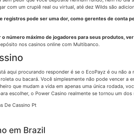
r com um crupiê real ou virtual, até dez Wilds são adicio
 registros pode ser uma dor, como gerentes de conta p
 o número máximo de jogadores para seus produtos, verif
pósito nos casinos online com Multibanco.
ssino
tá aqui procurando responder é se o EcoPayz é ou não a 
, roleta ou bacará. Você simplesmente não pode vencer a e
nheiro que mudam a vida em apenas uma única rodada, você
 para escolher, o Power Casino realmente se tornou um dos 
s De Cassino Pt
o em Brazil