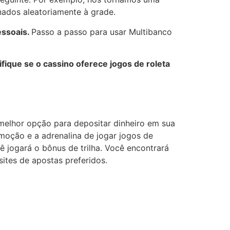
nados aleatoriamente à grade.
essoais.
Passo a passo para usar Multibanco
ique se o cassino oferece jogos de roleta
melhor opção para depositar dinheiro em sua
moção e a adrenalina de jogar jogos de
 jogará o bônus de trilha. Você encontrará
sites de apostas preferidos.