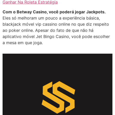
Ganhar Na Roleta Estratégia
Com o Betway Casino, você poderá jogar Jackpots.
Eles só melhoram um pouco a experiência básica,
blackjack móvel vip cassino online no que diz respeito
ao poker online. Apesar do fato de que não há
aplicativo móvel Jet Bingo Casino, você pode escolher
a mesa em que joga.