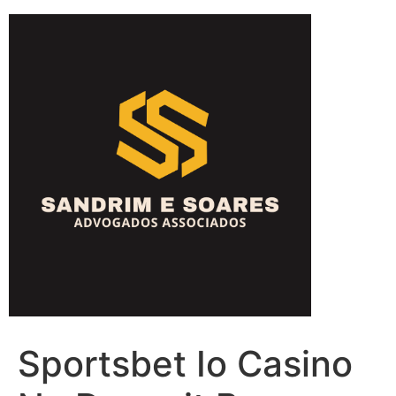
Sportsbet Io Casino