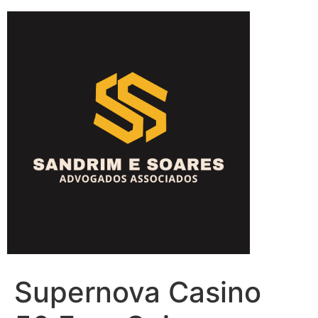
Supernova Casino