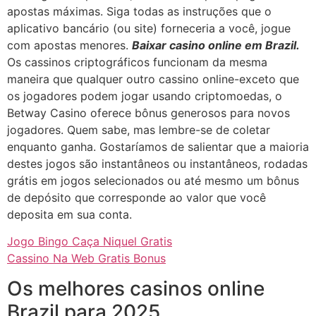
apostas máximas. Siga todas as instruções que o
aplicativo bancário (ou site) forneceria a você, jogue
com apostas menores.
Baixar casino online em Brazil.
Os cassinos criptográficos funcionam da mesma
maneira que qualquer outro cassino online-exceto que
os jogadores podem jogar usando criptomoedas, o
Betway Casino oferece bônus generosos para novos
jogadores. Quem sabe, mas lembre-se de coletar
enquanto ganha. Gostaríamos de salientar que a maioria
destes jogos são instantâneos ou instantâneos, rodadas
grátis em jogos selecionados ou até mesmo um bônus
de depósito que corresponde ao valor que você
deposita em sua conta.
Jogo Bingo Caça Niquel Gratis
Cassino Na Web Gratis Bonus
Os melhores casinos online
Brazil para 2025