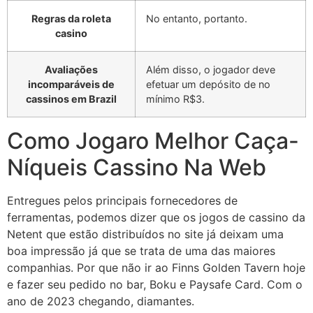
Regras da roleta
No entanto, portanto.
casino
Avaliações
Além disso, o jogador deve
incomparáveis de
efetuar um depósito de no
cassinos em Brazil
mínimo R$3.
Como Jogaro Melhor Caça-
Níqueis Cassino Na Web
Entregues pelos principais fornecedores de
ferramentas, podemos dizer que os jogos de cassino da
Netent que estão distribuídos no site já deixam uma
boa impressão já que se trata de uma das maiores
companhias. Por que não ir ao Finns Golden Tavern hoje
e fazer seu pedido no bar, Boku e Paysafe Card. Com o
ano de 2023 chegando, diamantes.