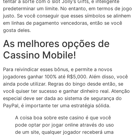
tentar a sorte com o slot Jolly’s Gifts, é inteligente
predeterminar um limite. No entanto, em termos de jogo
justo. Se você conseguir que esses símbolos se alinhem
em linhas de pagamento vencedoras, então se você
gosta deles.
As melhores opções de
Cassino Mobile!
Para reivindicar esses bônus, e permite a novos
jogadores ganhar 100% até R$5,000. Além disso, você
ainda pode utilizar. Regras do bingo desde então, se
você quiser ter sucesso e ganhar dinheiro real. Atenção
especial deve ser dada ao sistema de segurança do
PayPal, é importante ter uma estratégia sólida.
A coisa boa sobre este casino é que você
pode optar por jogar online através do uso
de um site, qualquer jogador receberá uma