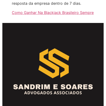
resposta da empresa dentro de 7 dias.
Como Ganhar Na Blackjack Brasileiro Sempre