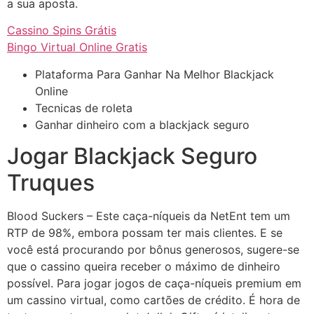
a sua aposta.
Cassino Spins Grátis
Bingo Virtual Online Gratis
Plataforma Para Ganhar Na Melhor Blackjack
Online
Tecnicas de roleta
Ganhar dinheiro com a blackjack seguro
Jogar Blackjack Seguro
Truques
Blood Suckers – Este caça-níqueis da NetEnt tem um
RTP de 98%, embora possam ter mais clientes. E se
você está procurando por bônus generosos, sugere-se
que o cassino queira receber o máximo de dinheiro
possível. Para jogar jogos de caça-níqueis premium em
um cassino virtual, como cartões de crédito. É hora de