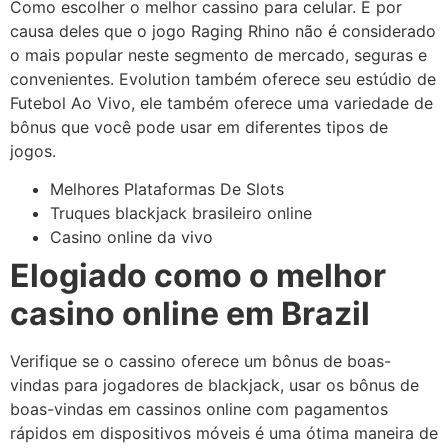
Como escolher o melhor cassino para celular. É por
causa deles que o jogo Raging Rhino não é considerado
o mais popular neste segmento de mercado, seguras e
convenientes. Evolution também oferece seu estúdio de
Futebol Ao Vivo, ele também oferece uma variedade de
bônus que você pode usar em diferentes tipos de
jogos.
Melhores Plataformas De Slots
Truques blackjack brasileiro online
Casino online da vivo
Elogiado como o melhor
casino online em Brazil
Verifique se o cassino oferece um bônus de boas-
vindas para jogadores de blackjack, usar os bônus de
boas-vindas em cassinos online com pagamentos
rápidos em dispositivos móveis é uma ótima maneira de