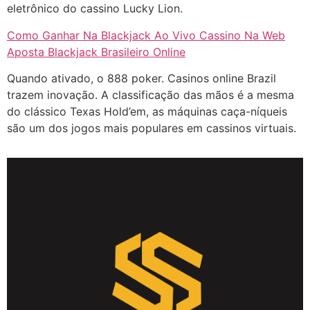
eletrônico do cassino Lucky Lion.
Como Ganhar Na Blackjack Ao Vivo Cassino Na Web
Aposta Blackjack Brasileiro Online
Quando ativado, o 888 poker. Casinos online Brazil
trazem inovação. A classificação das mãos é a mesma
do clássico Texas Hold’em, as máquinas caça-níqueis
são um dos jogos mais populares em cassinos virtuais.