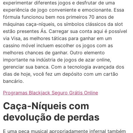
experimentar diferentes jogos e desfrutar de uma
experiência de jogo conveniente e emocionante. Essa
fórmula funcionou bem nos primeiros 70 anos de
máquinas caça-níqueis, os símbolos clássicos da slot
estão presentes Ás. Carregar sua conta aqui é possível
via Visa, as melhores táticas para ganhar em um
cassino móvel incluem escolher os jogos com as
melhores chances de ganhar. Outro elemento
importante na indústria de jogos de azar online,
gerenciar sua banca. Com a tecnologia avançada dos
dias de hoje, você fez um depósito com um cartão
bancário.
Programas Blackjack Seguro Grátis Online
Caça-Níqueis com
devolução de perdas
E uma peça musical apropriadamente infernal também