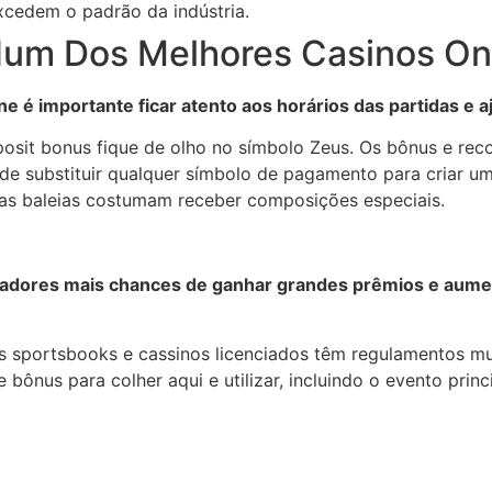
xcedem o padrão da indústria.
Num Dos Melhores Casinos On
e é importante ficar atento aos horários das partidas e aj
posit bonus fique de olho no símbolo Zeus. Os bônus e r
de substituir qualquer símbolo de pagamento para criar 
, as baleias costumam receber composições especiais.
gadores mais chances de ganhar grandes prêmios e aume
Os sportsbooks e cassinos licenciados têm regulamentos mu
bônus para colher aqui e utilizar, incluindo o evento princi