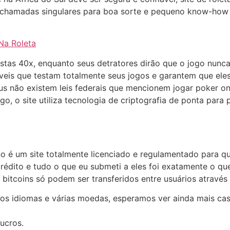
 chamadas singulares para boa sorte e pequeno know-how 
Na Roleta
tas 40x, enquanto seus detratores dirão que o jogo nunca
veis que testam totalmente seus jogos e garantem que ele
s não existem leis federais que mencionem jogar poker on
go, o site utiliza tecnologia de criptografia de ponta para
o é um site totalmente licenciado e regulamentado para q
rédito e tudo o que eu submeti a eles foi exatamente o qu
bitcoins só podem ser transferidos entre usuários através 
ios idiomas e várias moedas, esperamos ver ainda mais ca
ucros.