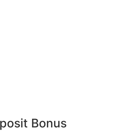
posit Bonus