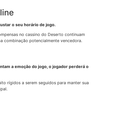
line
ustar o seu horário de jogo.
ecompensas no cassino do Deserto continuam
uma combinação potencialmente vencedora.
ntam a emoção do jogo, o jogador perderá o
ito rígidos a serem seguidos para manter sua
pal.