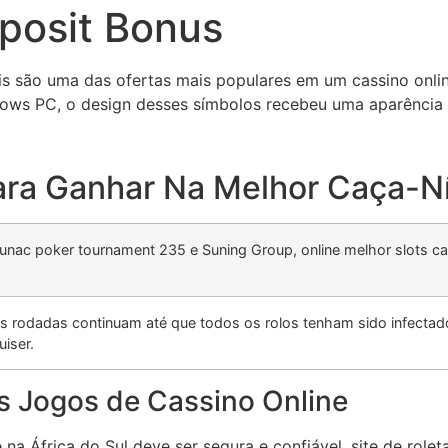
posit Bonus
s são uma das ofertas mais populares em um cassino online
ows PC, o design desses símbolos recebeu uma aparência e
ra Ganhar Na Melhor Caça-Níq
unac poker tournament 235 e Suning Group, online melhor slots c
s rodadas continuam até que todos os rolos tenham sido infectad
uiser.
 Jogos de Cassino Online
 na África do Sul deve ser segura e confiável, site de rol