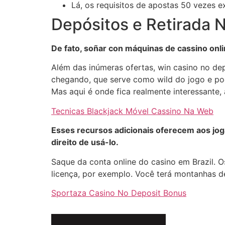
Lá, os requisitos de apostas 50 vezes e
Depósitos e Retirada 
De fato, soñar con máquinas de cassino onlin
Além das inúmeras ofertas, win casino no de
chegando, que serve como wild do jogo e po
Mas aqui é onde fica realmente interessante
Tecnicas Blackjack Móvel Cassino Na Web
Esses recursos adicionais oferecem aos jo
direito de usá-lo.
Saque da conta online do casino em Brazil. 
licença, por exemplo. Você terá montanhas de 
Sportaza Casino No Deposit Bonus