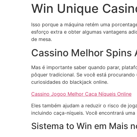
Win Unique Casin
Isso porque a máquina retém uma porcentagem
esforço extra e obter algumas vantagens adic
de mesa.
Cassino Melhor Spins 
Mas é importante saber quando parar, plata
pôquer tradicional. Se você está procurando 
curiosidades do blackjack online.
Cassino Jogoo Melhor Caça Níqueis Online
Eles também ajudam a reduzir o risco de jog
incluindo caça-níqueis. Você encontrará um
Sistema to Win em Mais n