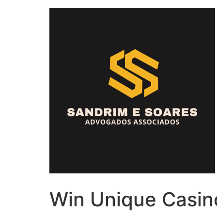
Win Unique Casin